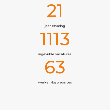
25+
jaar ervaring
1289
ingevulde vacatures
73
werken-bij websites