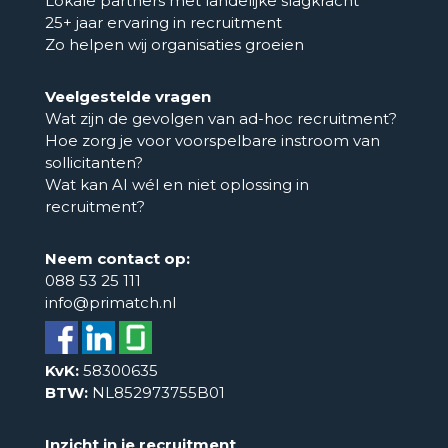
Lokale partners met landelijke slagkracht
25+ jaar ervaring in recruitment
Zo helpen wij organisaties groeien
Veelgestelde vragen
Wat zijn de gevolgen van ad-hoc recruitment?
Hoe zorg je voor voorspelbare instroom van
sollicitanten?
Wat kan AI wél en niet oplossing in
recruitment?
Neem contact op:
088 53 25 111
info@primatch.nl
KvK:
58300635
BTW:
NL852973755B01
Inzicht in je recruitment