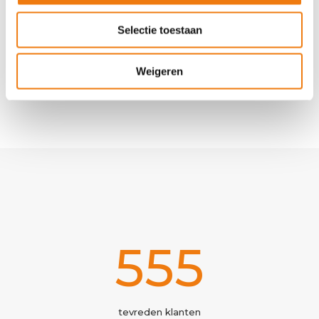
met jou aan te pakken. Benieuwd naar
de kansen en mogelijkheden voor jouw
Selectie toestaan
organisatie, of wil je gewoon even
sparren? Neem dan zeker vrijblijvend
Weigeren
contact
met ons op.
641
tevreden klanten