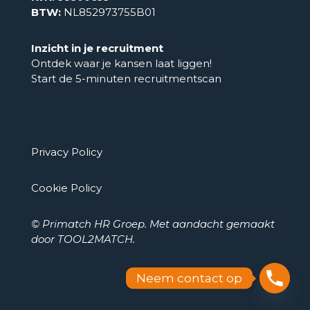
LinkedIn
info@primatch.nl
Laten we kennismaken
KvK:
58300635
BTW:
NL852973755B01
Suzanne van Hal
Actief in:
Regio Rotterdam
Inzicht in je recruitment
06 21 49 94 15
Ontdek waar je kansen laat liggen!
LinkedIn
Start de 5-minuten recruitmentscan
Laten we kennismaken
Pieter-Bas van Vliet
Privacy Policy
Actief in:
Twente
06 18 23 71 56
Cookie Policy
LinkedIn
Neem contact op
© Primatch HR Groep. Met aandacht gemaakt
Laten we kennismaken
door
TOOL2MATCH
.