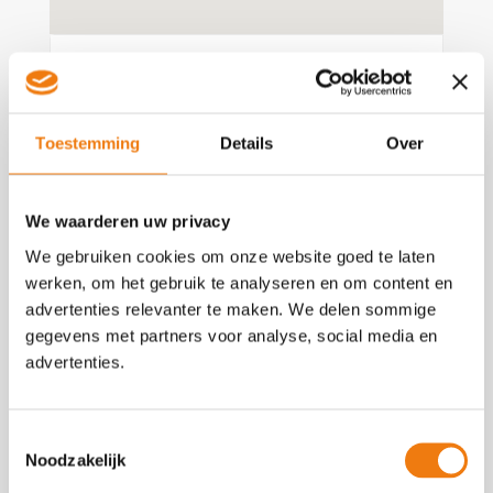
Toestemming
Details
Over
Gianni Mascolo
Actief in:
West Brabant
We waarderen uw privacy
06 54 96 79 84
LinkedIn
We gebruiken cookies om onze website goed te laten
werken, om het gebruik te analyseren en om content en
Laten we kennismaken
advertenties relevanter te maken. We delen sommige
gegevens met partners voor analyse, social media en
advertenties.
Myrou Bilkerdijk
Actief in:
Flevoland
06 29 38 73 37
Toestemmingsselectie
Noodzakelijk
LinkedIn