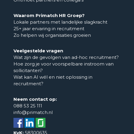
Actief in:
Regio Weert
Voor ondernemers
06 21 13 23 07
Recruitmentpartner worden
LinkedIn
Partnerbrochure downloaden
Ontmoet partners en collega’s
Laten we kennismaken
Waarom Primatch HR Groep?
Lokale partners met landelijke slagkracht
Primatch Nederland
25+ jaar ervaring in recruitment
Actief in:
Hoofdkantoor
Zo helpen wij organisaties groeien
088 532 51 11
Volg ons op LinkedIn
Veelgestelde vragen
Wat zijn de gevolgen van ad-hoc recruitment?
Laten we kennismaken
Hoe zorg je voor voorspelbare instroom van
sollicitanten?
Wat kan AI wél en niet oplossing in
Guus Regelink
recruitment?
Actief in:
Regio Arnhem &
Deventer
Neem contact op:
06 83 04 77 14
088 53 25 111