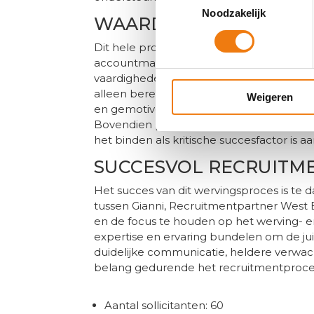
Noodzakelijk
WAARDEVOLLE BIJDRA
Dit hele proces heeft geresulteerd in een
accountmanager. De kandidaat is niet al
vaardigheden, maar ook vanwege zijn intri
alleen bereid is om de functie uit te voe
Weigeren
en gemotiveerd om een waardevolle comme
Bovendien past de kandidaat ook bij het 
het binden als kritische succesfactor is 
SUCCESVOL RECRUITM
Het succes van dit wervingsproces is t
tussen Gianni, Recruitmentpartner West 
en de focus te houden op het werving- e
expertise en ervaring bundelen om de ju
duidelijke communicatie, heldere verwac
belang gedurende het recruitmentproce
Aantal sollicitanten: 60