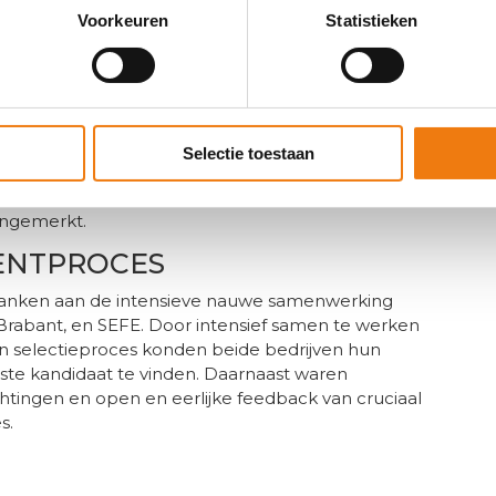
Voorkeuren
Statistieken
GE LEVEREN
 nieuwe collega voor de rol van internationaal
leen gekozen vanwege zijn ervaring en
nsieke motivatie en drive. Dit betekent dat hij niet
ren, maar ook enthousiast is om te werken bij SEFE,
Selectie toestaan
rciële bijdrage te leveren aan het bedrijf.
DNA van het bedrijf, zodat naast het vinden ook
aangemerkt.
ENTPROCES
e danken aan de intensieve nauwe samenwerking
Brabant, en SEFE. Door intensief samen te werken
n selectieproces konden beide bedrijven hun
iste kandidaat te vinden. Daarnaast waren
htingen en open en eerlijke feedback van cruciaal
s.