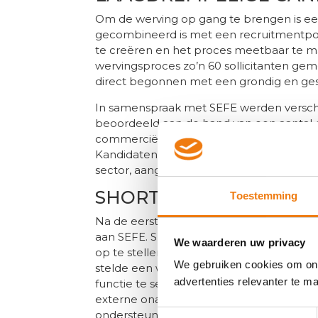
Om de werving op gang te brengen is ee
gecombineerd is met een recruitmentpo
te creëren en het proces meetbaar te ma
wervingsproces zo’n 60 sollicitanten gem
direct begonnen met een grondig en ges
In samenspraak met SEFE werden verschi
beoordeeld aan de hand van een aantal 
commerciële vaardigheden, ervaring en af
Kandidaten werden ook geëvalueerd op ba
sector, aangezien dit laatste een belangrij
SHORTLIST VAN DE BE
Toestemming
Na de eerste screening heeft Primatch e
aan SEFE. SEFE heeft deze kandidaten ver
We waarderen uw privacy
op te stellen van de beste kandidaten. Di
We gebruiken cookies om onz
stelde een weloverwogen beslissing te 
advertenties relevanter te 
functie te selecteren. In de laatste fase 
externe onafhankelijke partij betrokken 
ondersteunen om dé kandidaat te select
Toestemmingsselectie