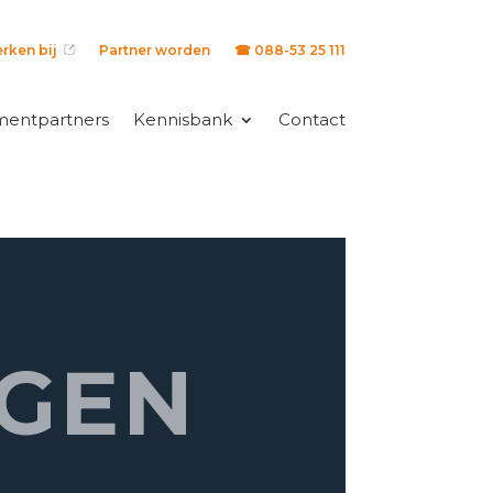
rken bij
Partner worden
☎ 088-53 25 111
mentpartners
Kennisbank
Contact
GEN