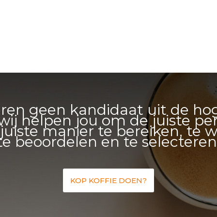
eren geen kandidaat uit de ho
ij helpen jou om de juiste p
juiste manier te bereiken, te 
te beoordelen en te selecteren
KOP KOFFIE DOEN?