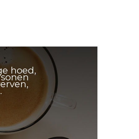
ge hoed,
ersonen
werven,
.