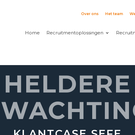
Over ons
Het team
We
Home
Recruitmentoplossingen
Recruit
HELDERE
RWACHTIN
KLANTCASE SEFE