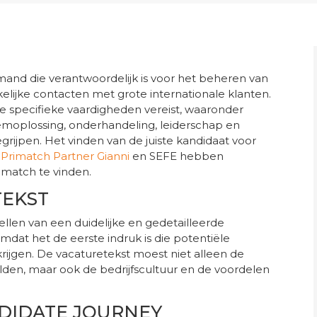
mand die verantwoordelijk is voor het beheren van
elijke contacten met grote internationale klanten.
e specifieke vaardigheden vereist, waaronder
emoplossing, onderhandeling, leiderschap en
rijpen. Het vinden van de juiste kandidaat voor
r
Primatch Partner Gianni
en SEFE hebben
 match te vinden.
TEKST
len van een duidelijke en gedetailleerde
omdat het de eerste indruk is die potentiële
krijgen. De vacaturetekst moest niet alleen de
lden, maar ook de bedrijfscultuur en de voordelen
DIDATE JOURNEY