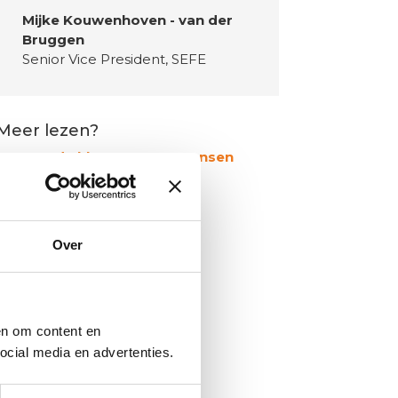
Mijke Kouwenhoven - van der
Bruggen
Senior Vice President
,
SEFE
Meer lezen?
Ga naar de klantcase van Rensen
Regeltechniek
➜
Over
en om content en
cial media en advertenties.