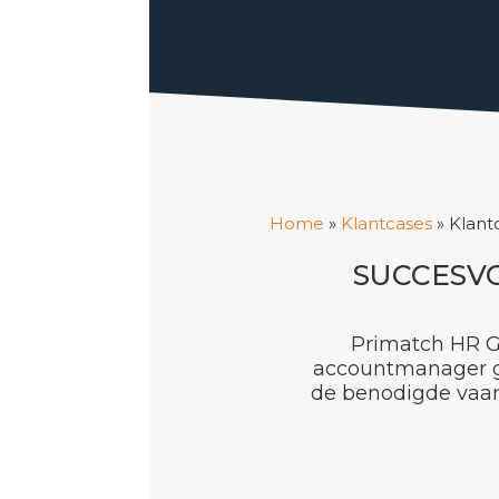
Home
»
Klantcases
»
Klant
SUCCESV
Primatch HR G
accountmanager ge
de benodigde vaar