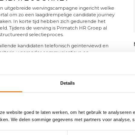
n uitgebreide wervingscampagne ingericht welke
rtal om zo een laagdrempelige candidate journey
ken. In korte tijd hebben zich gedurende het
eld. Tijdens de werving is Primatch HR Groep al
tructureerd selectieproces.
llende kandidaten telefonisch geïnterviewd en
criteria, waaronder communicatieve en
finiteit met de branche en persoonlijkheid.
sis van intrinsieke motivatie om te werken in de
ke factor voor succes is.
STE KANDIDATEN
Details
en lijst met potentiële kandidaten gepresenteerd
volgens geïnterviewd met als doel een shortlist
t proces was cruciaal omdat het SEFE in staat
e website goed te laten werken, om het gebruik te analyseren 
nemen en de meest geschikte kandidaat voor de
maken. We delen sommige gegevens met partners voor analyse, so
van het selectieproces is Primatch HR Groep als
om de objectiviteit te waarborgen en te
eren.