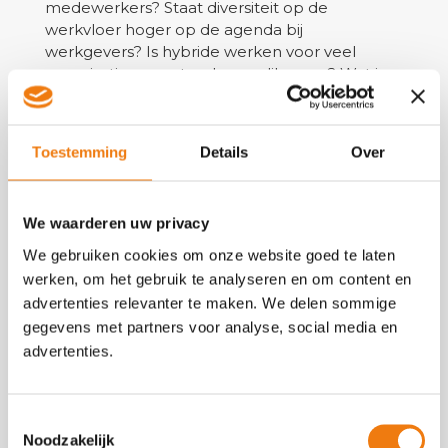
medewerkers? Staat diversiteit op de
werkvloer hoger op de agenda bij
werkgevers? Is hybride werken voor veel
organisaties nog steeds een dilemma? Wat is
de invloed van Gen Z op arbeidsrelaties?
BEN JIJ ERBIJ?
Toestemming
Details
Over
Veel vragen, waarop we niet altijd een
concreet antwoord hebben (want: geen
glazen bol), maar wel een helder verhaal over
We waarderen uw privacy
de verwachtingen. Tijdens de interactieve
webinar delen wij onze voorspellingen voor
We gebruiken cookies om onze website goed te laten
2024. Na afloop ben je bijgepraat over de
werken, om het gebruik te analyseren en om content en
meest belangrijke ontwikkelingen. Ben jij erbij?
advertenties relevanter te maken. We delen sommige
gegevens met partners voor analyse, social media en
advertenties.
WIE GEEFT DE WEBINAR?
Toestemmingsselectie
Jeroen Bergen | Managing
Noodzakelijk