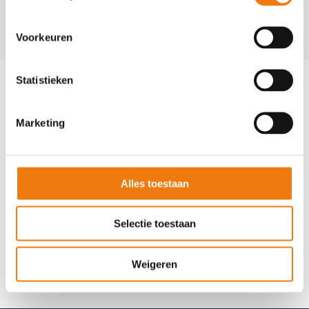
Partner Primatch HR Groep
Voorkeuren
Statistieken
Marketing
OP DE HOOGTE BLIJVEN?
Schrijf je in voor de nieuwsbrief met het
laatste recruitment nieuws.
Alles toestaan
PS. Wij beloven je max. 1 keer per maand te
e-mailen.
Selectie toestaan
Weigeren