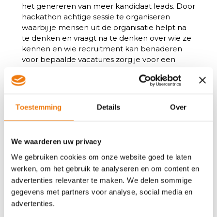
het genereren van meer kandidaat leads. Door
hackathon achtige sessie te organiseren
waarbij je mensen uit de organisatie helpt na
te denken en vraagt na te denken over wie ze
kennen en wie recruitment kan benaderen
voor bepaalde vacatures zorg je voor een
extreme vorm van referral recruitment.
De onzin van een Recruithon
1. Focus op gimmicks in plaats van
Toestemming
Details
Over
effectiviteit
Een valkuil van Recruithons is dat deelnemers
zich kunnen laten meeslepen door ‘gimmicks’
We waarderen uw privacy
en flashy presentaties, in plaats van zich te
We gebruiken cookies om onze website goed te laten
richten op echte verbeteringen in het
werken, om het gebruik te analyseren en om content en
wervingsproces.
advertenties relevanter te maken. We delen sommige
2. Gebrek aan duurzame oplossingen
gegevens met partners voor analyse, social media en
advertenties.
Soms kunnen de oplossingen die tijdens