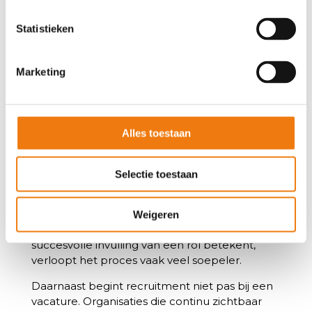
het recruitmentproces. Besluiten worden
minder onder druk genomen en
Statistieken
verwachtingen zijn duidelijker. Dat leidt tot
betere matches en minder verrassingen.
Marketing
Van reageren naar sturen
De overgang naar voorspelbaar recruitment
begint vaak met kleine veranderingen. Niet
elke vacature hoeft automatisch opnieuw
Alles toestaan
ingevuld te worden. Soms blijkt dat taken
anders verdeeld kunnen worden of dat een
functie anders ingericht moet worden.
Selectie toestaan
Ook helpt het wanneer verwachtingen vooraf
worden afgestemd. Wanneer directie, HR en
Weigeren
hiring managers samen bepalen wat een
succesvolle invulling van een rol betekent,
verloopt het proces vaak veel soepeler.
Daarnaast begint recruitment niet pas bij een
vacature. Organisaties die continu zichtbaar