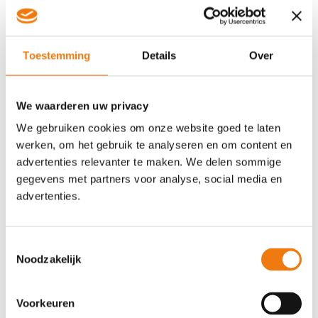
Het betekent dat organisaties bewuste keuzes
maken voordat de druk ontstaat.
In plaats van te reageren op vacatures, kijken
Toestemming
Details
Over
organisaties vooruit naar vragen als:
Welke rollen keren ieder jaar terug?
We waarderen uw privacy
Waar verwachten we groei?
We gebruiken cookies om onze website goed te laten
Welke functies zijn structureel lastig te
werken, om het gebruik te analyseren en om content en
vervullen?
advertenties relevanter te maken. We delen sommige
Waar verwachten we natuurlijk verloop en
gegevens met partners voor analyse, social media en
wat betekent dat voor onze toekomstige
advertenties.
bezetting?
Recruitment wordt dan geen losse activiteit,
Toestemmingsselectie
maar een proces dat verbonden is met de
Noodzakelijk
ontwikkeling van de organisatie.
Het effect daarvan is opvallend. Wanneer
Voorkeuren
organisaties vooruitkijken, ontstaat er rust in