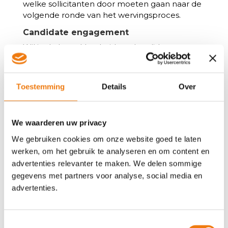
welke sollicitanten door moeten gaan naar de
volgende ronde van het wervingsproces.
Candidate engagement
Wil je de betrokkenheid van kandidaten
vergroten tijdens het wervingsproces?
ChatGPT kan automatisch gepersonaliseerde
follow-upberichten versturen naar
Toestemming
Details
Over
sollicitanten, zoals statusupdates,
bedankbrieven of verzoeken om aanvullende
informatie. Dit helpt om de communicatie met
We waarderen uw privacy
sollicitanten te verbeteren, hun interesse
levend te houden en een positieve kandidaat
We gebruiken cookies om onze website goed te laten
ervaring te bevorderen.
werken, om het gebruik te analyseren en om content en
advertenties relevanter te maken. We delen sommige
ChatGPT kan een waardevolle ondersteuning
gegevens met partners voor analyse, social media en
bieden bij recruitment maar het is belangrijk
advertenties.
om te onthouden dat het niet de plaats kan
innemen van menselijke betrokkenheid en
beoordeling. Menselijk input blijft essentieel
voor het nemen van definitieve beslissingen.
Toestemmingsselectie