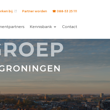
rken bij
Partner worden
☎ 088-53 25 111
mentpartners
Kennisbank
Contact
GROEP
 GRONINGEN