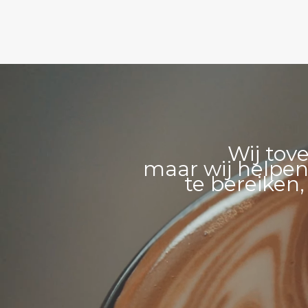
Videospeler
Wij tov
maar wij helpen
te bereiken,