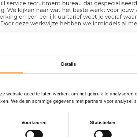
full service recruitment bureau dat gespecialiseerd
. We kijken naar wat het beste werkt voor jouw v
ing en een eerlijk uurtarief weet je vooraf waar 
! Door deze werkwijze hebben we inmiddels al m
en de ideale match voor jouw
Details
ch HR Groep staan voor je klaar!
dagingen als geen ander en denken
gen
.
Kom eens een kop koffie
e website goed te laten werken, om het gebruik te analyseren 
maken. We delen sommige gegevens met partners voor analyse, so
RDE
Voorkeuren
Statistieken