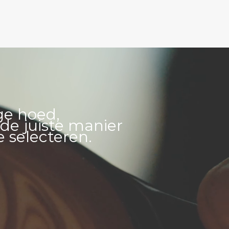
ge hoed,
de juiste manier
e selecteren.