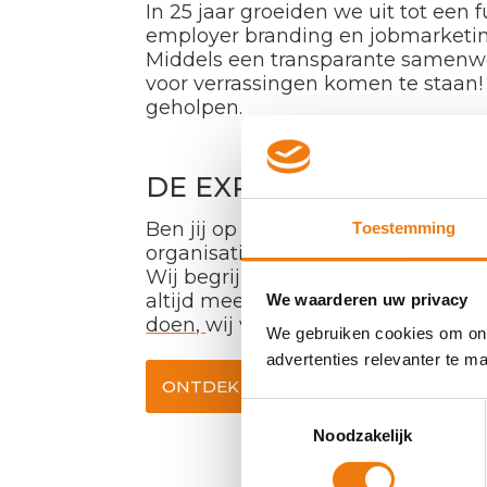
In 25 jaar groeiden we uit tot een 
employer branding en jobmarketing
Middels een transparante samenwerk
voor verrassingen komen te staan
geholpen.
DE EXPERTS VOOR JOU
Ben jij op zoek naar nieuw talent 
Toestemming
organisatie? De experts van Primat
Wij begrijpen de recruitment uit
altijd mee met
passende oplossin
We waarderen uw privacy
doen,
wij vertellen je graag meer!
We gebruiken cookies om onz
advertenties relevanter te 
ONTDEK ONZE TOEGEVOEGDE WAA
Toestemmingsselectie
Noodzakelijk