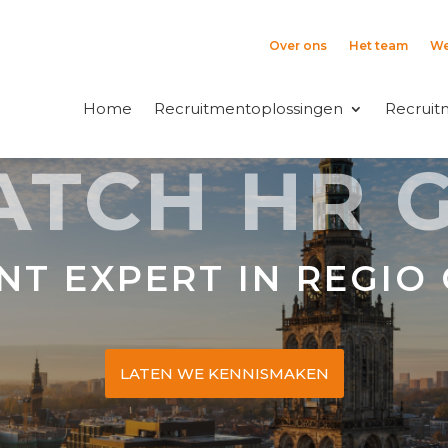
Over ons
Het team
We
Home
Recruitmentoplossingen
Recruit
ATCH HR 
NT EXPERT IN REGIO
LATEN WE KENNISMAKEN