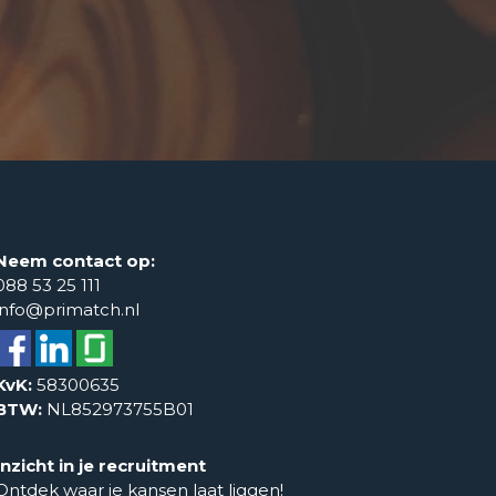
Neem contact op:
088 53 25 111
info@primatch.nl
KvK:
58300635
BTW:
NL852973755B01
Inzicht in je recruitment
Ontdek waar je kansen laat liggen!