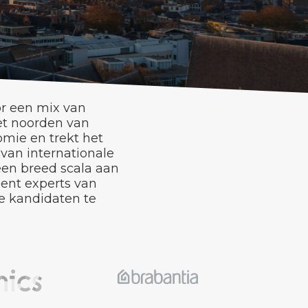
r een mix van
het noorden van
omie en trekt het
 van internationale
een breed scala aan
ment experts van
e kandidaten te