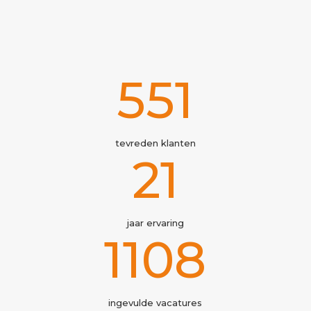
641
tevreden klanten
25+
jaar ervaring
1289
ingevulde vacatures