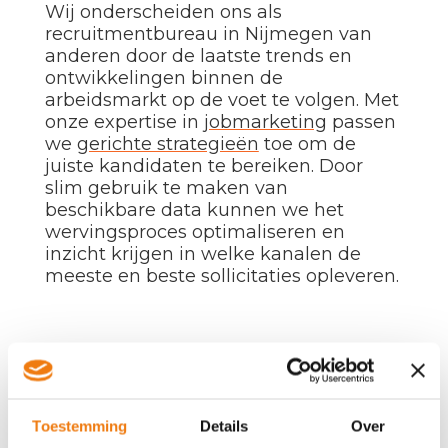
Wij onderscheiden ons als
recruitmentbureau in Nijmegen van
anderen door de laatste trends en
ontwikkelingen binnen de
arbeidsmarkt op de voet te volgen. Met
onze expertise in
jobmarketing
passen
we
gerichte strategieën
toe om de
juiste kandidaten te bereiken. Door
slim gebruik te maken van
beschikbare data kunnen we het
wervingsproces optimaliseren en
inzicht krijgen in welke kanalen de
meeste en beste sollicitaties opleveren.
ZOWEL LOKAAL ALS
LANDELIJKE
RECRUITMENT
Toestemming
Details
Over
Dankzij ons uitgebreide lokale en