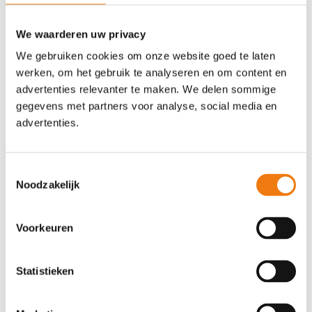
landelijke netwerk en onze kennis van
verschillende branches zoals ICT,
We waarderen uw privacy
techniek en marketing, zijn we in staat
We gebruiken cookies om onze website goed te laten
om geschikte werknemers te vinden
werken, om het gebruik te analyseren en om content en
die passen binnen jouw organisatie.
advertenties relevanter te maken. We delen sommige
Met onze datagedreven aanpak en
gegevens met partners voor analyse, social media en
diepgaande marktkennis zorgen we
advertenties.
ervoor dat jouw vacatures zichtbaar
zijn voor de juiste doelgroep op het
juiste moment. Samen bouwen we aan
Toestemmingsselectie
een succesvolle toekomst voor jouw
Noodzakelijk
organisatie door het aantrekken van de
beste talenten.
Voorkeuren
Statistieken