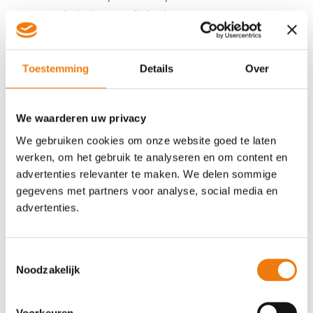
analytische vaardigheden
Sterke communicatieve vaardigheden en het
vermogen om effectief in een team te
werken
Toestemming
Details
Over
Wij bieden:
We waarderen uw privacy
Een uitdagende en stimulerende
We gebruiken cookies om onze website goed te laten
werkomgeving waarin je je vaardigheden
werken, om het gebruik te analyseren en om content en
kunt ontwikkelen en uitbreiden
advertenties relevanter te maken. We delen sommige
De mogelijkheid om te werken aan
gegevens met partners voor analyse, social media en
innovatieve projecten en cutting-edge
advertenties.
technologieën
Competitief salaris en secundaire
arbeidsvoorwaarden
Toestemmingsselectie
Noodzakelijk
Flexibele werktijden en de mogelijkheid tot
telewerken
Doorgroeimogelijkheden en persoonlijke
Voorkeuren