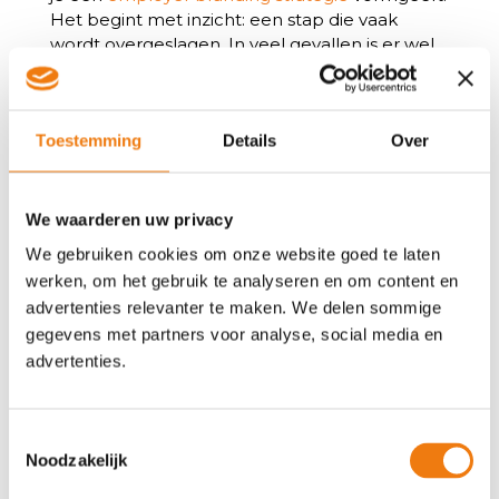
Het begint met inzicht: een stap die vaak
wordt overgeslagen. In veel gevallen is er wel
een missie en visie, deze is alleen (nog) niet
afgestemd en gericht op wie je bent en waar
je voor staat als werkgever. De meeste
Toestemming
Details
Over
werkgevers zijn vooral klantgericht en minder
kandidaatgericht. Het is van belang om in je
organisatie en bij je belangrijkste stakeholders
op te halen hoe zij jou zien als werkgever. Dat
We waarderen uw privacy
geeft een realistisch beeld op basis waarvan je
We gebruiken cookies om onze website goed te laten
een employer branding strategie op kan
werken, om het gebruik te analyseren en om content en
zetten. Vanaf daar kan je je identiteit
advertenties relevanter te maken. We delen sommige
definiëren, bedrijfscultuur vormen en
gegevens met partners voor analyse, social media en
doelgroep(en) bepalen.
advertenties.
Vervolgens breng je je EVP (Employer Value
Proposition) in kaart. Je EVP is het pakket aan
arbeidsvoorwaarden, werkomgeving en
Toestemmingsselectie
mogelijkheden die je biedt aan medewerkers.
Noodzakelijk
Dit is het uitgangspunt voor het formuleren