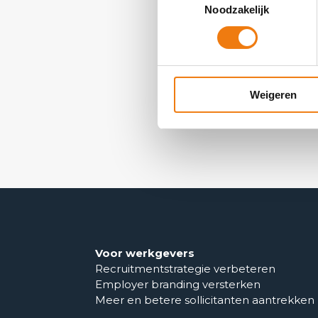
Noodzakelijk
Ik he
Weigeren
Voor werkgevers
Recruitmentstrategie verbeteren
Employer branding versterken
Meer en betere sollicitanten aantrekken