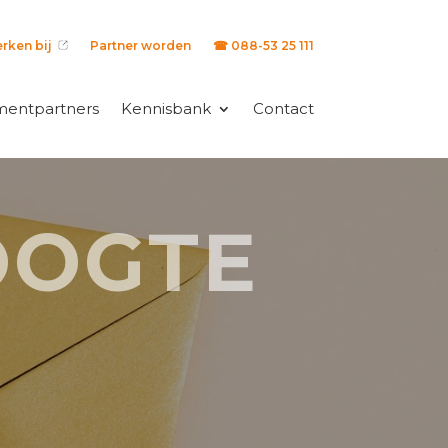
rken bij
Partner worden
☎ 088-53 25 111
mentpartners
Kennisbank
Contact
OOGTE