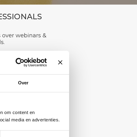
FESSIONALS
s over webinars &
s.
elden
Over
en om content en
cial media en advertenties.