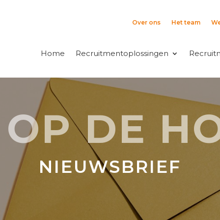
Over ons
Het team
We
Home
Recruitmentoplossingen
Recruit
F OP DE H
NIEUWSBRIEF