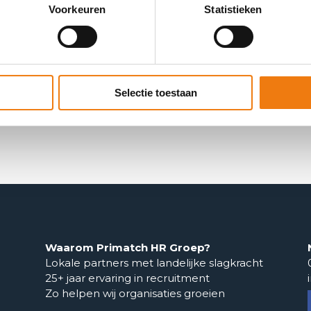
Voorkeuren
Statistieken
b de
privacy policy
gelezen en ga hiermee akkoord.
Selectie toestaan
PS. Wij beloven je max. 1 keer per maand te e-mailen.
Waarom Primatch HR Groep?
Lokale partners met landelijke slagkracht
25+ jaar ervaring in recruitment
Zo helpen wij organisaties groeien