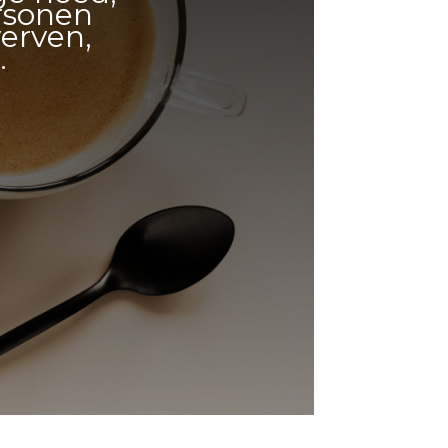
ersonen
werven,
.