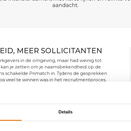
aandacht.
ID, MEER SOLLICITANTEN
rkgevers in de omgeving, maar had weinig tot
kan je zetten om je naamsbekendheid op de
s schakelde Primatch in. Tijdens de gesprekken
og veel te winnen was in het recruitmentproces.
combinatie van het opzetten van een werken-bij
het werving- en selectieproces.
Details
.0
m de eisen en wensen voor de werken-bij site in
een persoonlijke uitstraling en een fris design waren