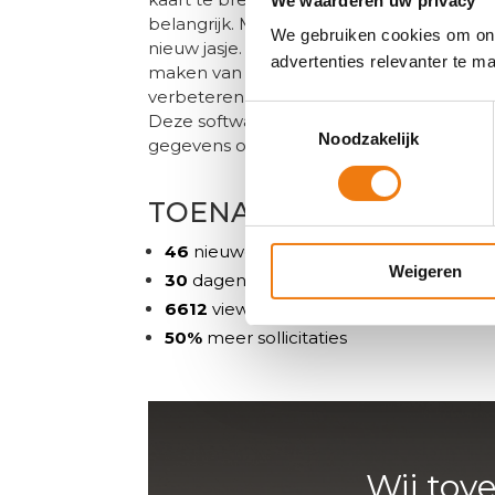
We waarderen uw privacy
belangrijk. Met dat in het achterhoofd s
We gebruiken cookies om onz
nieuw jasje. Om de juiste beleving te cr
advertenties relevanter te 
maken van het eigen personeel. Persoonl
verbeteren, richtten we samen met de H
Toestemmingsselectie
Deze software koppelden we aan de werk
Noodzakelijk
gegevens op één plek.
TOENAME VAN SOLLICI
46
nieuwe foto’s
Weigeren
30
dagen gemiddeld aan invultijd
6612
views eerste maand
50%
meer sollicitaties
Wij tov