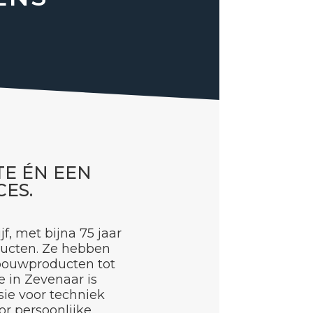
TE ÉN EEN
ES.
f, met bijna 75 jaar
ducten. Ze hebben
nbouwproducten tot
 in Zevenaar is
sie voor techniek
or persoonlijke