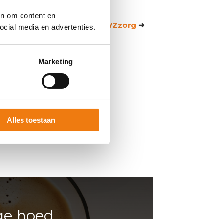
Meer lezen?
en om content en
Ga naar de klantcase van SWZzorg
➜
cial media en advertenties.
Marketing
Alles toestaan
ge hoed,