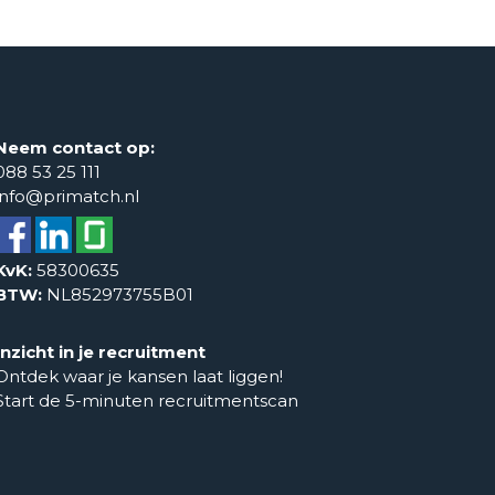
Neem contact op:
088 53 25 111
info@primatch.nl
KvK:
58300635
BTW:
NL852973755B01
Inzicht in je recruitment
Ontdek waar je kansen laat liggen!
Start de 5-minuten recruitmentscan