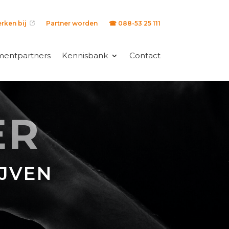
rken bij
Partner worden
☎ 088-53 25 111
mentpartners
Kennisbank
Contact
ER
JVEN