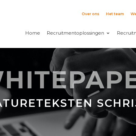
Over ons
Het team
We
Home
Recruitmentoplossingen
Recruit
HITEPAP
ATURETEKSTEN SCHRI