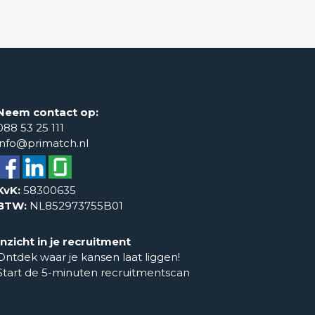
Neem contact op:
088 53 25 111
info@primatch.nl
KvK:
58300635
BTW:
NL852973755B01
Inzicht in je recruitment
Ontdek waar je kansen laat liggen!
Start de 5-minuten recruitmentscan