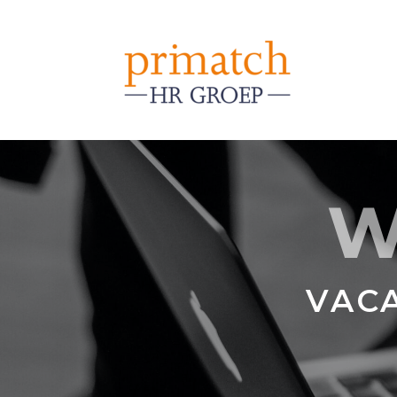
W
VAC