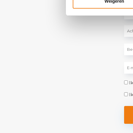
Weigeren
Voo
Ach
I
I