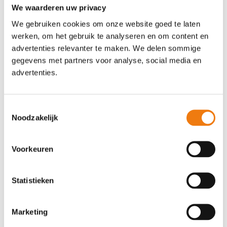
voor het eerst opzetten. En mensen gingen
We waarderen uw privacy
steeds makkelijker denken over solliciteren.
We gebruiken cookies om onze website goed te laten
De arbeidsmarkt werd behoorlijk transparant.
werken, om het gebruik te analyseren en om content en
Kandidaten wisten wat ze waar konden gaan
advertenties relevanter te maken. We delen sommige
verdienen en welke banen er in de regio
gegevens met partners voor analyse, social media en
beschikbaar waren. Door het collectieve
advertenties.
gedrag van werkgevers en
arbeidsmarktintermediairs op de arbeidsmarkt
hebben we indirect zelf gecreëerd dat
Toestemmingsselectie
mensen steeds sneller van baan wisselen. We
Noodzakelijk
vinden dat misschien niet leuk, maar we zijn er
zelf debet aan, waardoor we nog meer en
vaker moeten gaan werven, wat dat proces
Voorkeuren
nog weer versneld.
2000-2010: internet en jobboards:
ontwikkeling
Statistieken
Doordat er zoveel vacatures online staan, is
het steeds moeilijker om op te vallen.
Marketing
Kandidaten reageren steeds minder op een