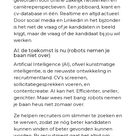
geworden voor online zakelijk netwerken en
carrièreperspectieven. Een jobboard, krant en
cv-database in één. Realtime en altijd actueel.
Door social media en Linkedin in het bijzonder
is het niet de vraag of je kandidaten in beeld
krijgt, maar de vraag of die kandidaat bij jou wil
werken.
AI: de toekomst is nu (robots nemen je
baan niet over)
Artificial Intelligence (AI), ofwel kunstmatige
intelligentie, is de nieuwste ontwikkeling in
recruitmentland. CV’s screenen,
sollicitatiegesprekken voeren, en
contentcreatie: AI kan het. Efficiënter, sneller,
gerichter. Maar wees niet bang: robots nemen
je baan heus niet zomaar over.
Ze helpen recruiters om slimmer te zoeken en
te werven, zodat ze nóg beter kandidaten
kunnen vinden of beter gevonden kunnen
worden. Bij recruitment gaat het altijd om