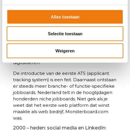
functietitel en standaard functieomschrijving.
Cultuur en sfeer van een bedrijf worden
belangrijker.
Alles toestaan
De term “Employer Branding” duikt steeds
vaker op en krijgt vooral vorm door werkenbij-
Selectie toestaan
sites. Doordat die werkenbij-sites en jobboards
steeds meer kandidaten genereren, is er ook
behoefte aan systemen die de
Weigeren
wervingsprocessen stroomlijnen en
digitaliseren.
De introductie van de eerste ATS (applicant
tracking system) is een feit. Daarnaast ontstaan
er steeds meer branche- of functie-specifieke
jobboards. Nederland telt in de hoogtijdagen
honderden niche jobboards. Niet gek als je
weet dat het eerste web platform dat winst
maakte als web bedrijf, Monsterboard.com
was.
2000 – heden: social media en LinkedIn: