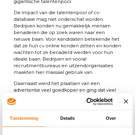
gigantische talentenpool.
De impact van die talentenpool of cv-
database mag niet onderschat worden.
Bedrijven konden nu gemakkelijk mensen
benaderen die op zoek waren naar een
nieuwe baan. Voor kandidaten betekende het
dat ze hun cv online konden zetten en konden
wachten tot ze benaderd werden voor hun
ideale baan. Bedrijven en vooral
recruitmentbureaus en uitzendorganisaties
maakten hier massaal gebruik van.
Daarnaast werd het plaatsen van een
advertentie veel goedkoper en ging dat veel
sneller. Omdat het online was kon een
spelfout later nog gecorrigeerd worden, iets
dat bij een hardcopy advertentie in de krant
een doodzonde was. Het effect hiervan was
Toestemming
Details
Over
dat er veel meer beweging kwam in de
arbeidsmarkt. De term ”jobhopper” kwam