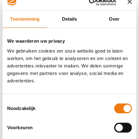
VERSTUREN
Toestemming
Details
Over
We waarderen uw privacy
Recente berichten
Waarom een goede vacaturetekst niet meer
We gebruiken cookies om onze website goed te laten
genoeg is
werken, om het gebruik te analyseren en om content en
advertenties relevanter te maken. We delen sommige
Skills based hiring: hype of toekomst?
gegevens met partners voor analyse, social media en
De impact van AI op de arbeidsmarkt en het
advertenties.
arbeidsrecht
Wat AI nooit zal oplossen in recruitment
10.000 dagen in recruitment: van vacatures
Toestemmingsselectie
vullen naar strategische groei
Noodzakelijk
Recente reacties
Voorkeuren